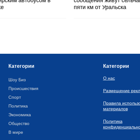
ирским автобусом в
сообщения живут сельча
ке
пяти км от Уральска
Категории
Категории
О нас
Шоу Биз
Происшествия
Размещение рек
Спорт
Правила использ
Политика
материалов
Экономика
Политика
Общество
конфиденциально
В мире