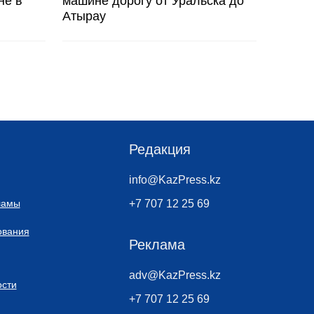
не в
машине дорогу от Уральска до
Атырау
Редакция
info@KazPress.kz
ламы
+7 707 12 25 69
ования
Реклама
adv@KazPress.kz
сти
+7 707 12 25 69