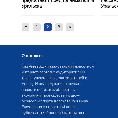
предоставят предпринимателям
пассаж
Уральска
Уральс
«
1
2
3
»
О проекте
KazPress.kz - казахстанский новостной
интернет-портал с аудиторией 500
тысяч уникальных пользователей в
месяц. Наша редакция освещает
новости политики, общества,
экономики, происшествий, шоу-
бизнеса и спорта Казахстана и мира.
Ежедневно в новостной ленте
публикуются более 50 материалов.