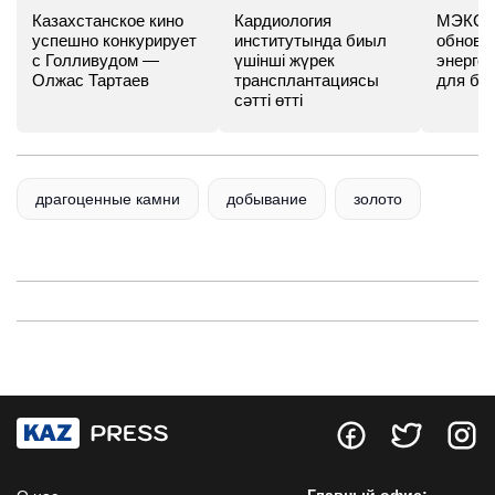
Казахстанское кино
Кардиология
МЭКС -
успешно конкурирует
институтында биыл
обновл
с Голливудом —
үшінші жүрек
энергет
Олжас Тартаев
трансплантациясы
для бу
сәтті өтті
драгоценные камни
добывание
золото