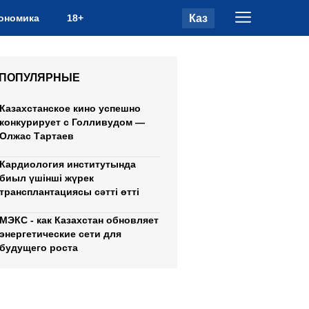
Каз
ономика
18+
ПОПУЛЯРНЫЕ
Казахстанское кино успешно
конкурирует с Голливудом —
Олжас Тартаев
Кардиология институтында
биыл үшінші жүрек
трансплантациясы сәтті өтті
МЭКС - как Казахстан обновляет
энергетические сети для
будущего роста