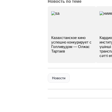
Новость по теме
Казахстанское кино
Кардио
успешно конкурирует с
инстит
Голливудом — Олжас
үшінші
Тартаев
трансп
сәтті өт
Новости