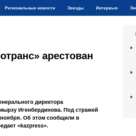
Региональные новости
Звезды
Интервью
Эк
7
отранс» арестован
генерального директора
мырзу Игенбердинова. Под стражей
 ноября. Об этом сообщили в
едает «kazpress».