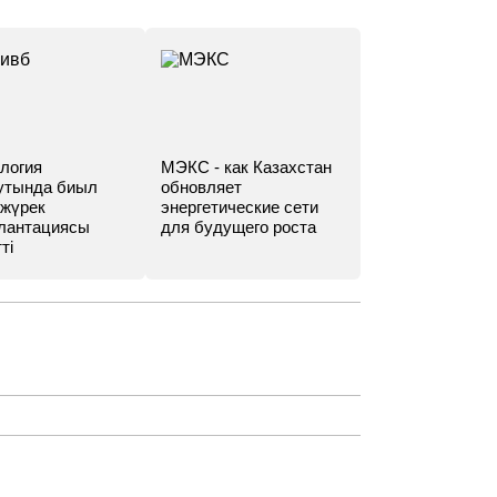
логия
МЭКС - как Казахстан
утында биыл
обновляет
 жүрек
энергетические сети
лантациясы
для будущего роста
ті