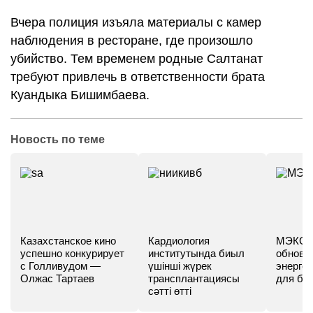
Вчера полиция изъяла материалы с камер
наблюдения в ресторане, где произошло
убийство. Тем временем родные Салтанат
требуют привлечь в ответственности брата
Куандыка Бишимбаева.
Новость по теме
Казахстанское кино
Кардиология
МЭКС -
успешно конкурирует
институтында биыл
обновл
с Голливудом —
үшінші жүрек
энергет
Олжас Тартаев
трансплантациясы
для бу
сәтті өтті