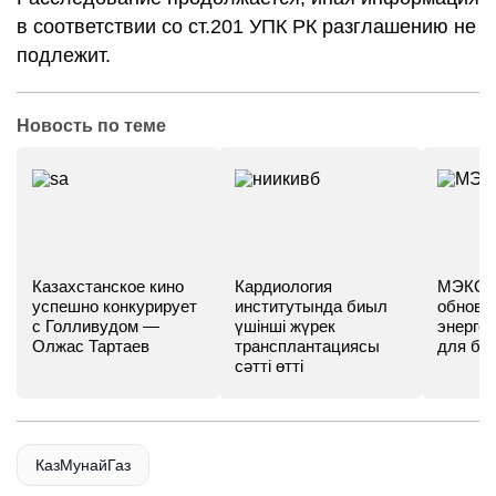
в соответствии со ст.201 УПК РК разглашению не
подлежит.
Новость по теме
Казахстанское кино
Кардиология
МЭКС -
успешно конкурирует
институтында биыл
обновл
с Голливудом —
үшінші жүрек
энергет
Олжас Тартаев
трансплантациясы
для бу
сәтті өтті
КазМунайГаз