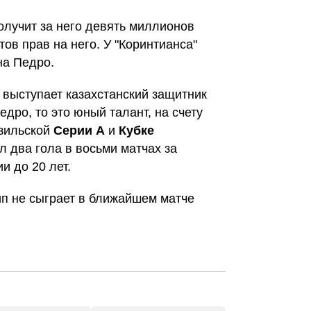
лучит за него девять миллионов
нтов прав на него. У "Коринтианса"
 на Педро.
" выступает казахстанский защитник
Педро, то это юный талант, на счету
азильской
Серии А
и
Кубке
ил два гола в восьми матчах за
 до 20 лет.
ип не сыграет в ближайшем матче