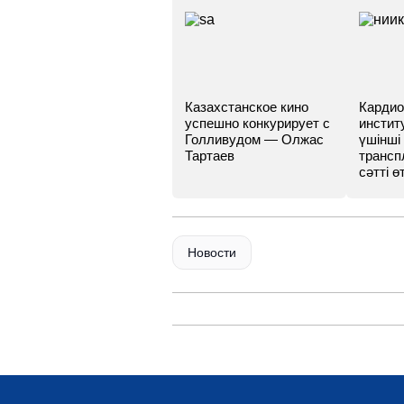
Казахстанское кино
Кардио
успешно конкурирует с
инстит
Голливудом — Олжас
үшінші
Тартаев
трансп
сәтті өт
Новости