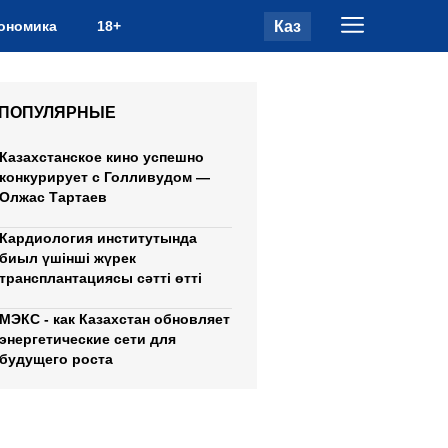
Каз
ономика
18+
ПОПУЛЯРНЫЕ
Казахстанское кино успешно
конкурирует с Голливудом —
Олжас Тартаев
Кардиология институтында
биыл үшінші жүрек
трансплантациясы сәтті өтті
МЭКС - как Казахстан обновляет
энергетические сети для
будущего роста