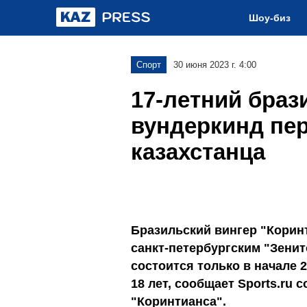
Шоу-биз
Спорт
30 июня 2023 г. 4:00
17-летний браз
вундеркинд пер
казахстанца
Бразильский вингер "Корин
санкт-петербургским "Зени
состоится только в начале 2
18 лет, сообщает Sports.ru
"Коринтианса".