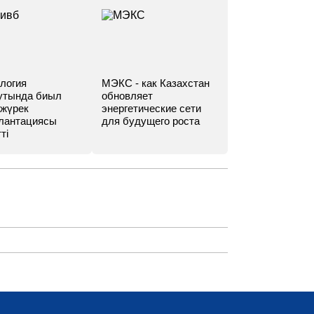
логия
МЭКС - как Казахстан
утында биыл
обновляет
 жүрек
энергетические сети
лантациясы
для будущего роста
ті