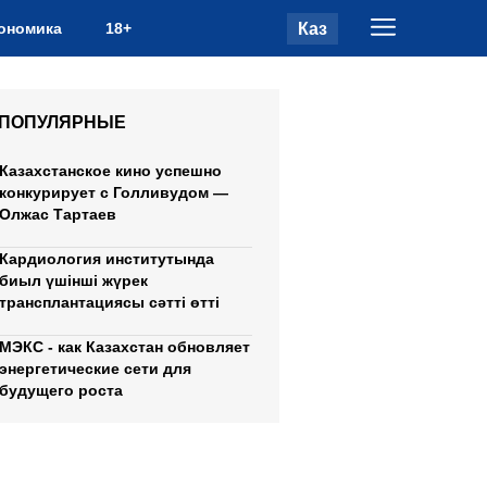
Каз
ономика
18+
ПОПУЛЯРНЫЕ
Казахстанское кино успешно
конкурирует с Голливудом —
Олжас Тартаев
Кардиология институтында
биыл үшінші жүрек
трансплантациясы сәтті өтті
МЭКС - как Казахстан обновляет
энергетические сети для
будущего роста