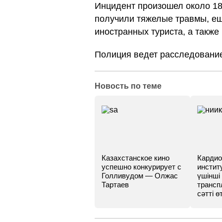
Инцидент произошел около 18
получили тяжелые травмы, еще
иностранных туриста, а также 
Полиция ведет расследовани
Новость по теме
Казахстанское кино
Кардио
успешно конкурирует с
инстит
Голливудом — Олжас
үшінші
Тартаев
трансп
сәтті өт