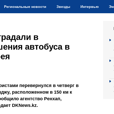
Региональные новости
Звезды
Интервью
Эк
традали в
шения автобуса в
рея
ристами перевернулся в четверг в
джу, расположенном в 150 км к
сообщило агентство Ренхап,
едает DKNews.kz.