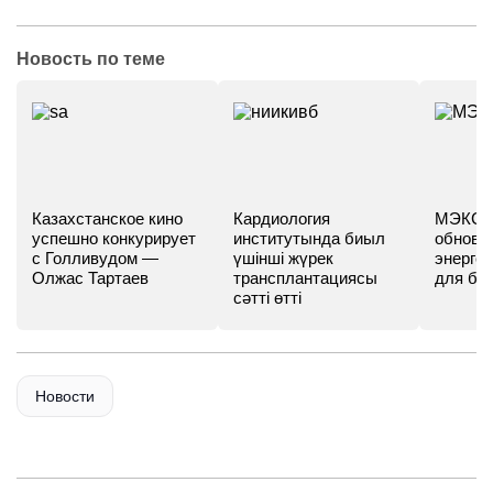
Новость по теме
Казахстанское кино
Кардиология
МЭКС -
успешно конкурирует
институтында биыл
обновл
с Голливудом —
үшінші жүрек
энергет
Олжас Тартаев
трансплантациясы
для бу
сәтті өтті
Новости