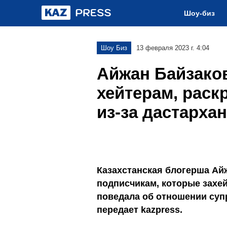
Шоу-биз
Шоу Биз
13 февраля 2023 г. 4:04
Айжан Байзако
хейтерам, раск
из-за дастарха
Казахстанская блогерша Ай
подписчикам, которые захей
поведала об отношении суп
передает kazpress.