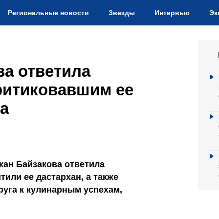
Региональные новости
Звезды
Интервью
Эк
ва ответила
ритиковавшим ее
на
жан Байзакова ответила
тили ее дастархан, а также
руга к кулинарным успехам,