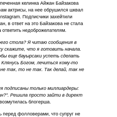
печенная келинка Айжан Байзакова
вам актрисы, на нее обрушился шквал
Instagram. Подписчики захейтили
н, в ответ на это Байзакова не стала
а ответить недоброжелателям.
оего стола? Я читаю сообщения в
ху скажите, что я готовить начала.
обы еще бауырсаки успеть сделать
 Клянусь Богом, лечиться кому-то
не так, то не так. Так делай, так не
ня подписаны только миллиардеры:
ан?". Решила просто зайти в директ
- возмутилась блогерша.
ь перед фолловерами, что супруг не