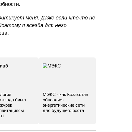
обности.
критикует меня. Даже если что-то не
Поэтому я всегда для него
ова.
логия
МЭКС - как Казахстан
утында биыл
обновляет
 жүрек
энергетические сети
лантациясы
для будущего роста
ті