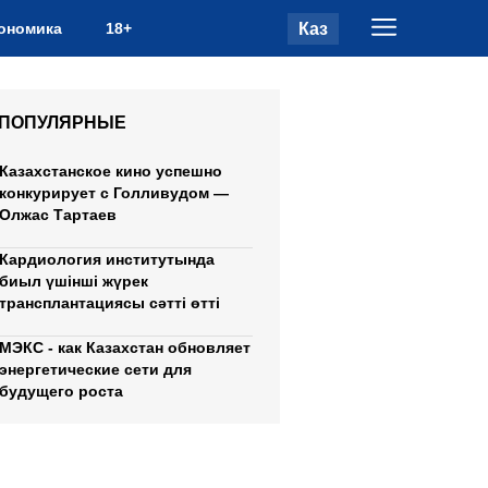
Каз
ономика
18+
ПОПУЛЯРНЫЕ
Казахстанское кино успешно
конкурирует с Голливудом —
Олжас Тартаев
Кардиология институтында
биыл үшінші жүрек
трансплантациясы сәтті өтті
МЭКС - как Казахстан обновляет
энергетические сети для
будущего роста