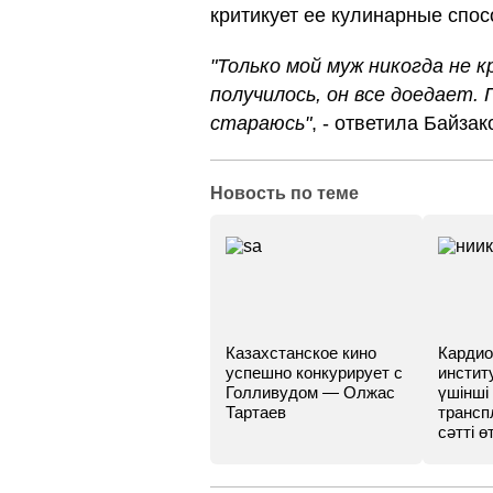
критикует ее кулинарные спос
"Только мой муж никогда не 
получилось, он все доедает. 
стараюсь"
, - ответила Байзак
Новость по теме
Казахстанское кино
Кардио
успешно конкурирует с
инстит
Голливудом — Олжас
үшінші
Тартаев
трансп
сәтті өт