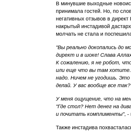
В минувшие выходные новоис
принимала гостей. Но, по сло
негативных отзывов в директ 
накрытый инстадивой дастарха
молчать не стала и поспешил
"Вы реально докопались до м
директ и в шоке! Слава Алла
К сожалению, я не робот, чт
или еще что вы там хотите.
надо. Ничем не угодишь. Это 
делай. У вас вообще все так?
У меня ощущение, что на ме
"Где стол? Нет денег на див
и почитать комплименты"
, 
Также инстадива похвасталас