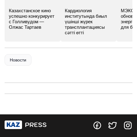
Казахстанское кино
Кардиология
МЭКС -
успешно конкурирует
институтында биыл
обновл
с Голливудом —
үшінші жүрек
энергет
Олжас Тартаев
трансплантациясы
для бу
сәтті өтті
Новости