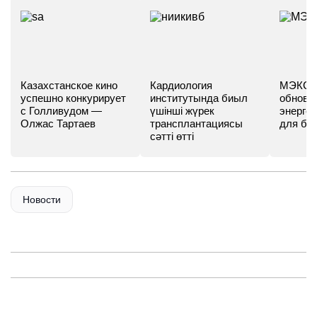
Казахстанское кино
Кардиология
МЭКС -
успешно конкурирует
институтында биыл
обновл
с Голливудом —
үшінші жүрек
энергет
Олжас Тартаев
трансплантациясы
для бу
сәтті өтті
Новости