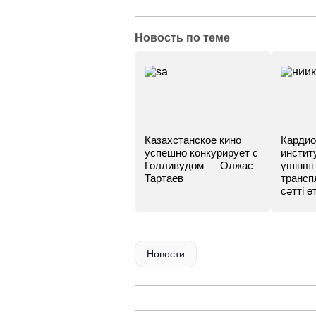
Новость по теме
Казахстанское кино
Кардио
успешно конкурирует с
инстит
Голливудом — Олжас
үшінші
Тартаев
трансп
сәтті өт
Новости