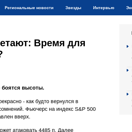
Региональные новости
Звезды
Интервью
Эк
етают: Время для
?
 боятся высоты.
красно - как будто вернулся в
сомнений. Фьючерс на индекс S&P 500
авлен вверх.
ожет атаковать 4485 п. Далее