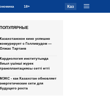
Каз
ономика
18+
ПОПУЛЯРНЫЕ
Казахстанское кино успешно
конкурирует с Голливудом —
Олжас Тартаев
Кардиология институтында
биыл үшінші жүрек
трансплантациясы сәтті өтті
МЭКС - как Казахстан обновляет
энергетические сети для
будущего роста