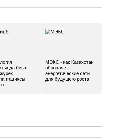
логия
МЭКС - как Казахстан
утында биыл
обновляет
 жүрек
энергетические сети
лантациясы
для будущего роста
ті