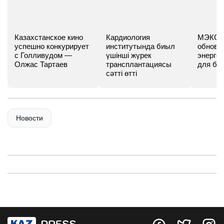
Казахстанское кино
Кардиология
МЭКС -
успешно конкурирует
институтында биыл
обновл
с Голливудом —
үшінші жүрек
энергет
Олжас Тартаев
трансплантациясы
для бу
сәтті өтті
Новости