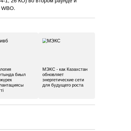
4-1, 26 КО) во втором раунде и
а WBO.
логия
МЭКС - как Казахстан
утында биыл
обновляет
 жүрек
энергетические сети
лантациясы
для будущего роста
ті