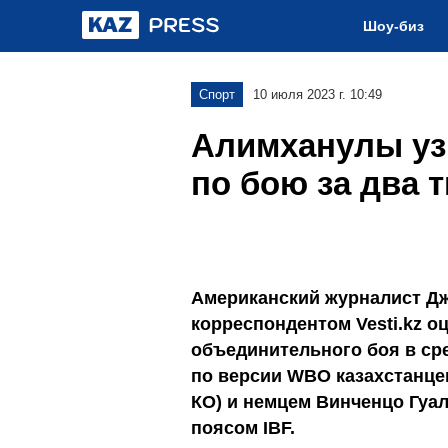
Шоу-биз
Спорт
10 июля 2023 г. 10:49
Алимханулы уз
по бою за два 
Американский журналист Дж
корреспондентом Vesti.kz 
объединительного боя в ср
по версии WBO казахстанце
КО) и немцем Винченцо Гуал
поясом IBF.