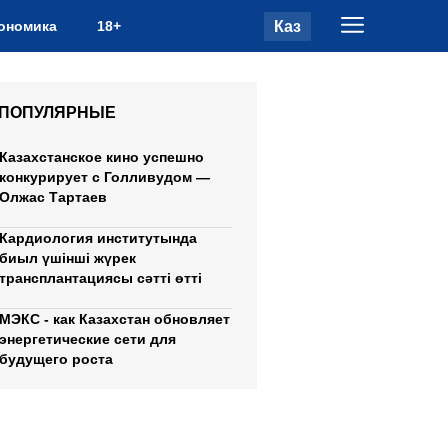
Каз
ономика
18+
ПОПУЛЯРНЫЕ
Казахстанское кино успешно
конкурирует с Голливудом —
Олжас Тартаев
Кардиология институтында
биыл үшінші жүрек
трансплантациясы сәтті өтті
МЭКС - как Казахстан обновляет
энергетические сети для
будущего роста