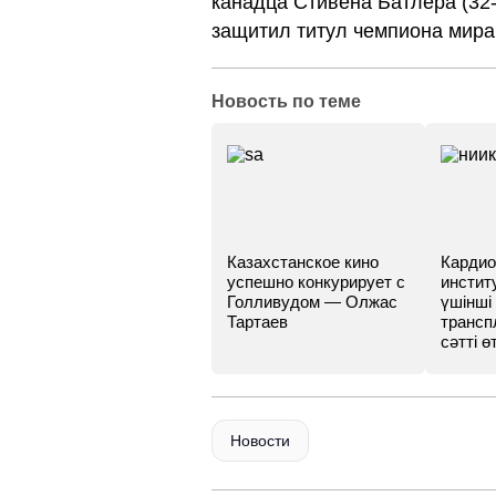
канадца Стивена Батлера (32-
защитил титул чемпиона мир
Новость по теме
Казахстанское кино
Кардио
успешно конкурирует с
инстит
Голливудом — Олжас
үшінші
Тартаев
трансп
сәтті өт
Новости