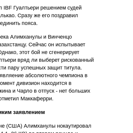
л IBF Гуалтьери решением судей
лькао. Сразу же его поздравил
единить пояса.
ека Алимханулы и Винченцо
азахстанцу. Сейчас он испытывает
днако, этот бой не сгенерирует
алтьери вряд ли выберет рискованный
сти пару успешных защит титула.
оявляение абсолютного чемпиона в
момент дивизион находится в
кина и Чарло в отпуск - нет больших
 отметил Маккаферри.
мким заявлением
оне (США) Алимханулы нокаутировал