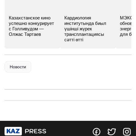
Казахстанское кино
Кардиология
МЭКС -
успешно конкурирует
институтында биыл
обновл
с Голливудом —
үшінші жүрек
энергет
Олжас Тартаев
трансплантациясы
для бу
сәтті өтті
Новости