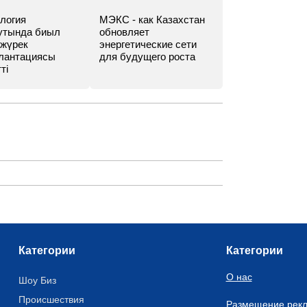
логия
МЭКС - как Казахстан
утында биыл
обновляет
 жүрек
энергетические сети
лантациясы
для будущего роста
ті
Категории
Категории
О нас
Шоу Биз
Происшествия
Размещение рек