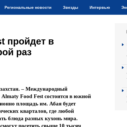
Региональные новости
Звезды
Интервью
Эк
st пройдет в
рой раз
захстан. –
Международный
 Almaty Food
Fest состоится в южной
ционно площадь им. Абая будет
ических кварталов, где любой
ть блюда разных кухонь мира.
 смогут посетить свыше 10 тысяч