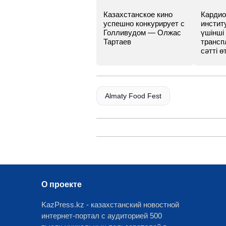
Казахстанское кино
Кардио
успешно конкурирует с
инстит
Голливудом — Олжас
үшінші
Тартаев
трансп
сәтті өт
Almaty Food Fest
О проекте
KazPress.kz - казахстанский новостной
интернет-портал с аудиторией 500