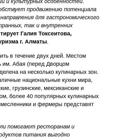
й и культурных особенностей.
собствует продвижению потенциала
 направления для гастрономического
транных, так и внутренних
тирует Галия Токсеитова,
уризма г. Алматы
.
дить в течение двух дней. Местом
 им. Абая (перед Дворцом
оделена на несколько кулинарных зон.
зличные национальные кухни мира,
кие, грузинские, мексиканские и
зом, более 40 популярных кулинарных
емесленники и фермеры представят
ли помогают ресторанам и
одуктов питания выгодно