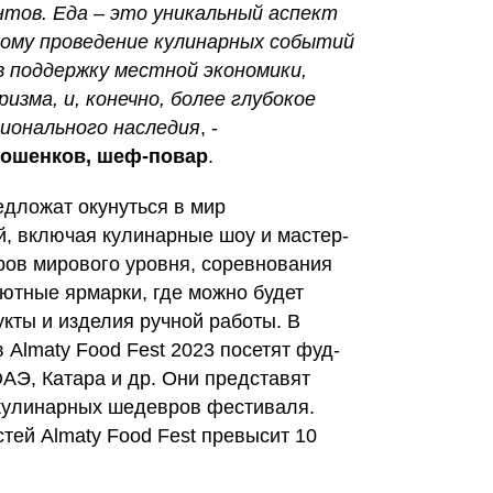
н
тов. Еда – это уникальный аспект
ому проведение кулинарных событий
в поддержку местной экономики,
изма, и, конечно, более глубокое
ционального наследия
, -
рошенков, шеф-повар
.
едложат окунуться в мир
й, включая кулинарные шоу и мастер-
ов мирового уровня, соревнования
уютные ярмарки, где можно будет
кты и изделия ручной работы. В
 Almaty Food Fest 2023 посетят фуд-
АЭ, Катара и др. Они представят
кулинарных шедевров фестиваля.
стей Almaty Food Fest превысит 10