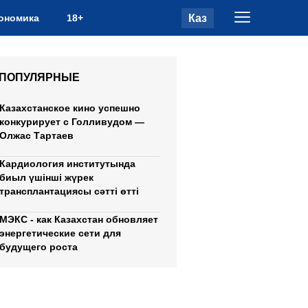
Каз
ономика
18+
ПОПУЛЯРНЫЕ
Казахстанское кино успешно
конкурирует с Голливудом —
Олжас Тартаев
Кардиология институтында
биыл үшінші жүрек
трансплантациясы сәтті өтті
МЭКС - как Казахстан обновляет
энергетические сети для
будущего роста