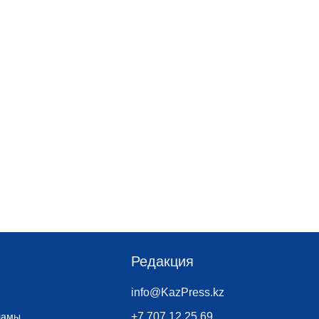
Редакция
info@KazPress.kz
ламы
+7 707 12 25 69