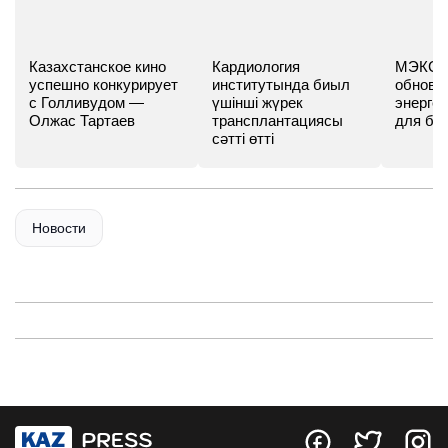
Казахстанское кино
Кардиология
МЭКС -
успешно конкурирует
институтында биыл
обновл
с Голливудом —
үшінші жүрек
энергет
Олжас Тартаев
трансплантациясы
для бу
сәтті өтті
Новости