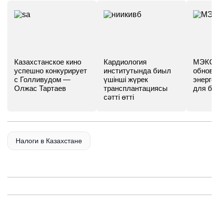
Казахстанское кино
Кардиология
МЭКС -
успешно конкурирует
институтында биыл
обновл
с Голливудом —
үшінші жүрек
энергет
Олжас Тартаев
трансплантациясы
для бу
сәтті өтті
Налоги в Казахстане