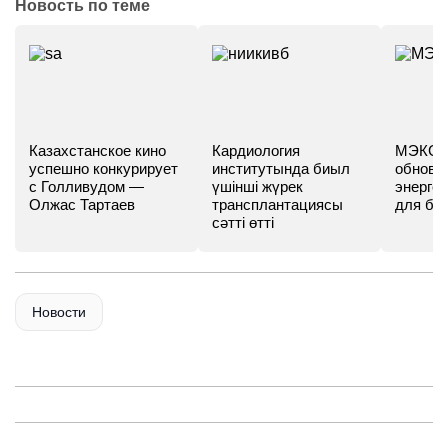
Новость по теме
Казахстанское кино
Кардиология
МЭКС -
успешно конкурирует
институтында биыл
обновл
с Голливудом —
үшінші жүрек
энергет
Олжас Тартаев
трансплантациясы
для бу
сәтті өтті
Новости