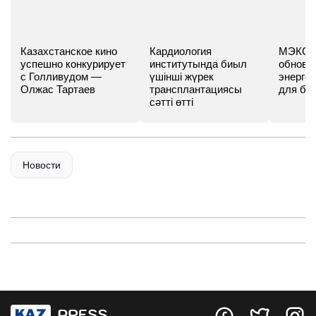
Казахстанское кино
Кардиология
МЭКС -
успешно конкурирует
институтында биыл
обновл
с Голливудом —
үшінші жүрек
энергет
Олжас Тартаев
трансплантациясы
для бу
сәтті өтті
Новости