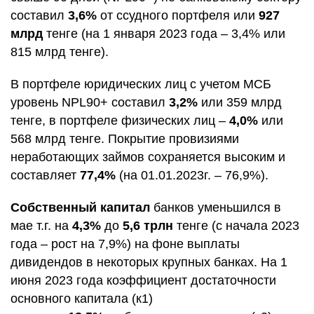
составил
3,6%
от ссудного портфеля или
927
млрд
тенге (на 1 января 2023 года – 3,4% или
815 млрд тенге).
В портфеле юридических лиц с учетом МСБ
уровень NPL90+ составил
3,2%
или 359 млрд
тенге, в портфеле физических лиц –
4,0%
или
568 млрд тенге. Покрытие провизиями
неработающих займов сохраняется высоким и
составляет
77,4%
(на 01.01.2023г. – 76,9%).
Собственный капитал
банков уменьшился в
мае т.г. на
4,3%
до
5,6 трлн
тенге (с начала 2023
года – рост на 7,9%) на фоне выплаты
дивидендов в некоторых крупных банках. На 1
июня 2023 года коэффициент достаточности
основного капитала (к1)