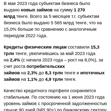
В мае 2023 года субъектам бизнеса было
выдано
новых займов
на сумму
1 270
млрд
тенге. Всего за 5 месяцев т.г. субъектам
бизнеса было выдано 5 565 млрд тенге, что на
15,0% больше по сравнению с аналогичным
периодом 2022 года.
Кредиты физическим лицам
составили
15,3
трлн
тенге, увеличившись за май 2023 года
на
2,4%
(с начала 2023 года – рост на 8,0%), за
счет роста
потребительских
займов
на
2,3%
до
8,3 трлн
тенге и
ипотечных
займов
на
1,1%
до
4,9 трлн
тенге.
Качество кредитного портфеля сохраняется
стабильным. По состоянию на 1 июня 2023 года
уровень займов с просроченной задолженностью
свыше 90 дней (NPL90+) по банковскому сектору