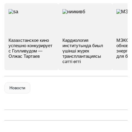
Казахстанское кино
Кардиология
МЭКС -
успешно конкурирует
институтында биыл
обновл
с Голливудом —
үшінші жүрек
энергет
Олжас Тартаев
трансплантациясы
для бу
сәтті өтті
Новости