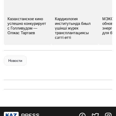
Казахстанское кино
Кардиология
МЭКС -
успешно конкурирует
институтында биыл
обновл
с Голливудом —
үшінші жүрек
энергет
Олжас Тартаев
трансплантациясы
для бу
сәтті өтті
Новости