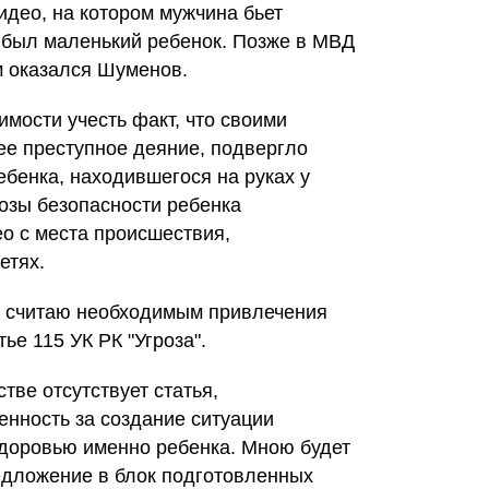
идео, на котором мужчина бьет
х был маленький ребенок. Позже в МВД
м оказался Шуменов.
мости учесть факт, что своими
е преступное деяние, подвергло
ебенка, находившегося на руках у
розы безопасности ребенка
о с места происшествия,
етях.
ае считаю необходимым привлечения
тье 115 УК РК "Угроза".
ве отсутствует статья,
нность за создание ситуации
доровью именно ребенка. Мною будет
едложение в блок подготовленных