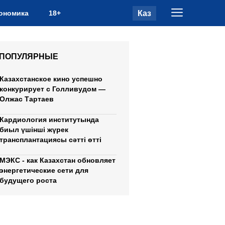
Каз
ономика
18+
ПОПУЛЯРНЫЕ
Казахстанское кино успешно
конкурирует с Голливудом —
Олжас Тартаев
Кардиология институтында
биыл үшінші жүрек
трансплантациясы сәтті өтті
МЭКС - как Казахстан обновляет
энергетические сети для
будущего роста