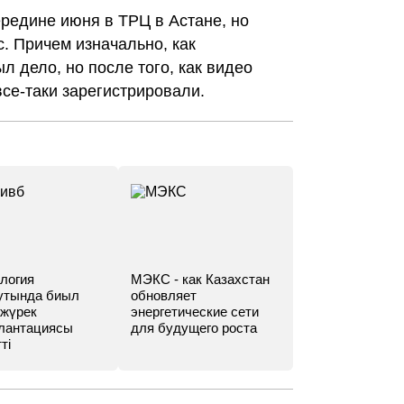
редине июня в ТРЦ в Астане, но
с. Причем изначально, как
л дело, но после того, как видео
все-таки зарегистрировали.
логия
МЭКС - как Казахстан
утында биыл
обновляет
 жүрек
энергетические сети
лантациясы
для будущего роста
ті