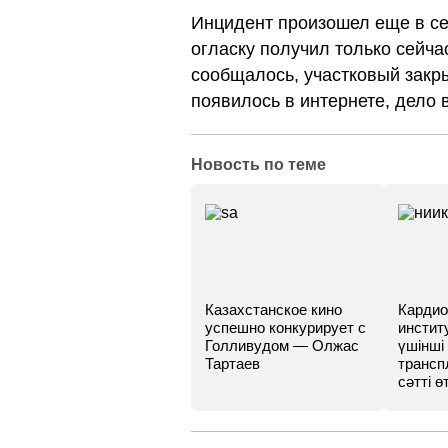
Инцидент произошел еще в се
огласку получил только сейча
сообщалось, участковый закры
появилось в интернете, дело 
Новость по теме
Казахстанское кино
Кардио
успешно конкурирует с
инстит
Голливудом — Олжас
үшінші
Тартаев
трансп
сәтті өт