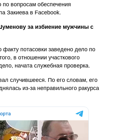
о по вопросам обеспечения
ала Закиева в Facebook.
 Шуменову за избиение мужчины с
о факту потасовки заведено дело по
 того, в отношении участкового
 дело, начата служебная проверка.
л случившееся. По его словам, его
днялась из-за неправильного ракурса