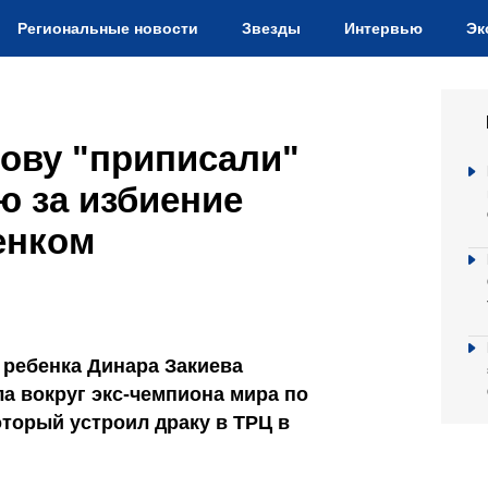
Региональные новости
Звезды
Интервью
Эк
ову "приписали"
ю за избиение
енком
ребенка Динара Закиева
а вокруг экс-чемпиона мира по
торый устроил драку в ТРЦ в