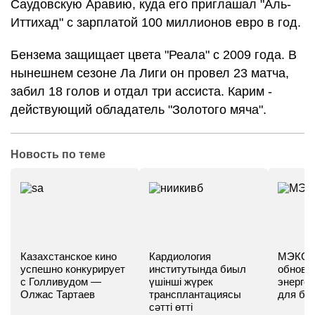
Саудовскую Аравию, куда его приглашал "Аль-
Иттихад" с зарплатой 100 миллионов евро в год.
Бензема защищает цвета "Реала" с 2009 года. В
нынешнем сезоне Ла Лиги он провел 23 матча,
забил 18 голов и отдал три ассиста. Карим -
действующий обладатель "Золотого мяча".
Новость по теме
Казахстанское кино
Кардиология
МЭКС -
успешно конкурирует
институтында биыл
обновл
с Голливудом —
үшінші жүрек
энергет
Олжас Тартаев
трансплантациясы
для бу
сәтті өтті