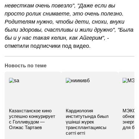
невесткам очень повезло", "Даже если вы
просто ролик снимаете, это очень полезно.
Родителям нужно, чтобы дети, снохи, внуки
были здоровы, счастливы и жили дружно", "Была
бы и у нас такая келин, как Айгерим", -
отметили подписчики под видео.
Новость по теме
Казахстанское кино
Кардиология
МЭКС -
успешно конкурирует
институтында биыл
обновл
с Голливудом —
үшінші жүрек
энергет
Олжас Тартаев
трансплантациясы
для бу
сәтті өтті