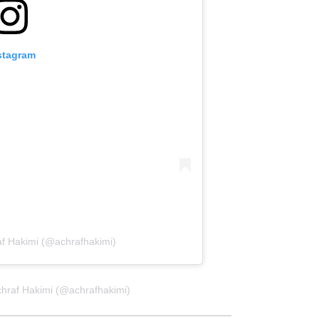
stagram
f Hakimi (@achrafhakimi)
hraf Hakimi (@achrafhakimi)