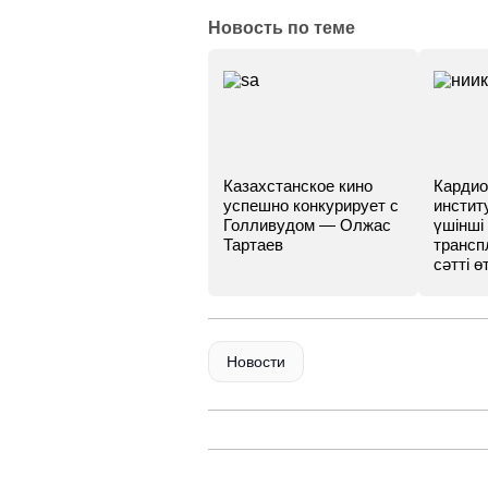
Новость по теме
Казахстанское кино
Кардио
успешно конкурирует с
инстит
Голливудом — Олжас
үшінші
Тартаев
трансп
сәтті өт
Новости