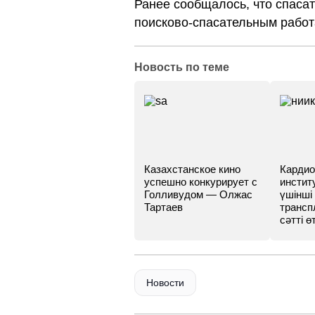
Ранее сообщалось, что спаса
поисково-спасательным работ
Новость по теме
Казахстанское кино
Кардио
успешно конкурирует с
инстит
Голливудом — Олжас
үшінші
Тартаев
трансп
сәтті өт
Новости