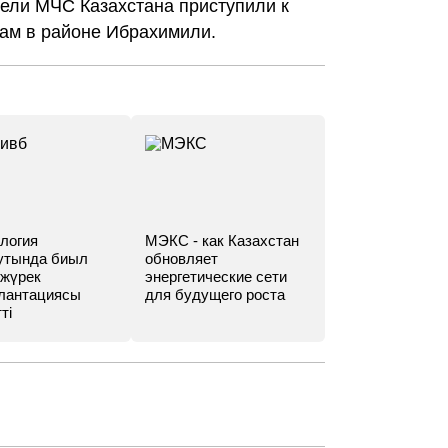
тели МЧС Казахстана приступили к
ам в районе Ибрахимили.
логия
МЭКС - как Казахстан
утында биыл
обновляет
 жүрек
энергетические сети
лантациясы
для будущего роста
ті