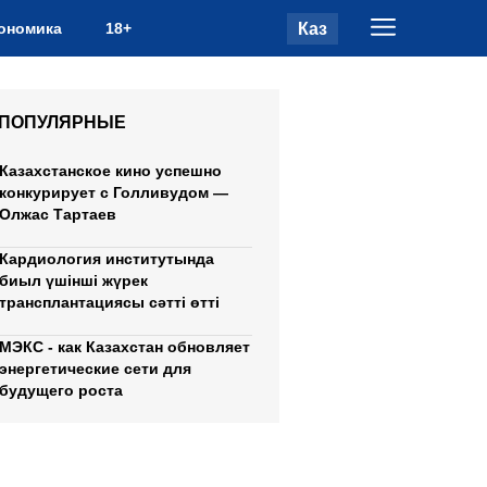
Каз
ономика
18+
ПОПУЛЯРНЫЕ
Казахстанское кино успешно
конкурирует с Голливудом —
Олжас Тартаев
Кардиология институтында
биыл үшінші жүрек
трансплантациясы сәтті өтті
МЭКС - как Казахстан обновляет
энергетические сети для
будущего роста