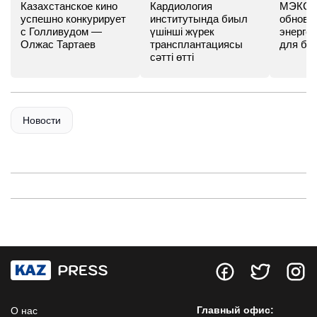
Казахстанское кино
Кардиология
МЭКС -
успешно конкурирует
институтында биыл
обновл
с Голливудом —
үшінші жүрек
энергет
Олжас Тартаев
трансплантациясы
для бу
сәтті өтті
Новости
Главный офис:
О нас