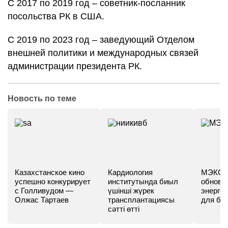
С 2017 по 2019 год – советник-посланник
посольства РК в США.
С 2019 по 2023 год – заведующий Отделом
внешней политики и международных связей
администрации президента РК.
Новость по теме
Казахстанское кино
Кардиология
МЭКС -
успешно конкурирует
институтында биыл
обновл
с Голливудом —
үшінші жүрек
энергет
Олжас Тартаев
трансплантациясы
для бу
сәтті өтті