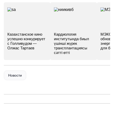
Казахстанское кино
Кардиология
МЭКС -
успешно конкурирует
институтында биыл
обновл
с Голливудом —
үшінші жүрек
энергет
Олжас Тартаев
трансплантациясы
для бу
сәтті өтті
Новости