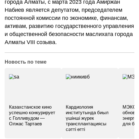
города Алматы, с марта 2023 года Амиржан
Набиев является депутатом, председателем
постоянной комиссии по экономике, финансам,
активам, развитию государственного управления
и общественной безопасности маслихата города
Алматы VIII созыва.
Новость по теме
Казахстанское кино
Кардиология
МЭКС -
успешно конкурирует
институтында биыл
обновл
с Голливудом —
үшінші жүрек
энергет
Олжас Тартаев
трансплантациясы
для бу
сәтті өтті