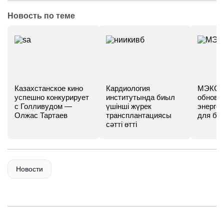
Новость по теме
Казахстанское кино
Кардиология
МЭКС -
успешно конкурирует
институтында биыл
обновл
с Голливудом —
үшінші жүрек
энергет
Олжас Тартаев
трансплантациясы
для бу
сәтті өтті
Новости