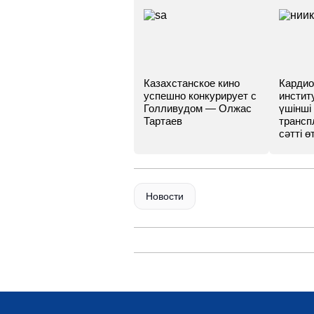
Казахстанское кино
Кардио
успешно конкурирует с
инстит
Голливудом — Олжас
үшінші
Тартаев
трансп
сәтті өт
Новости