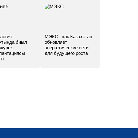
логия
МЭКС - как Казахстан
утында биыл
обновляет
 жүрек
энергетические сети
лантациясы
для будущего роста
ті