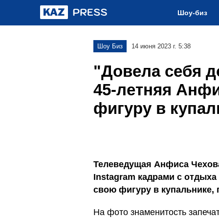
Шоу-биз
Шоу Биз
14 июня 2023 г. 5:38
"Довела себя д
45-летняя Анфи
фигуру в купал
Телеведущая Анфиса Чехова
Instagram кадрами с отдыха
свою фигуру в купальнике, 
На фото знаменитость запеча