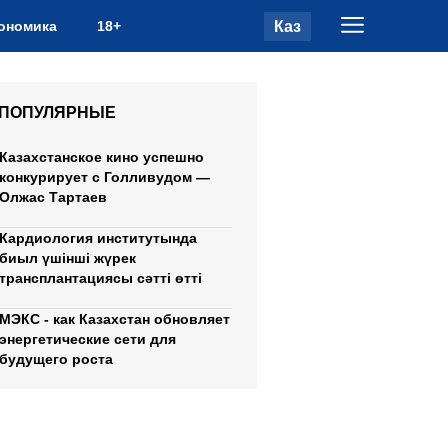
Каз
ономика
18+
ПОПУЛЯРНЫЕ
Казахстанское кино успешно
конкурирует с Голливудом —
Олжас Тартаев
Кардиология институтында
биыл үшінші жүрек
трансплантациясы сәтті өтті
МЭКС - как Казахстан обновляет
энергетические сети для
будущего роста