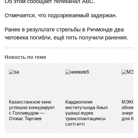
Об этом сообщает телеканал ABC.
Отмечается, что подозреваемый задержан.
Ранее в результате стрельбы в Ричмонде два
человека погибли, ещё пять получили ранения.
Новость по теме
Казахстанское кино
Кардиология
МЭКС -
успешно конкурирует
институтында биыл
обновл
с Голливудом —
үшінші жүрек
энергет
Олжас Тартаев
трансплантациясы
для бу
сәтті өтті