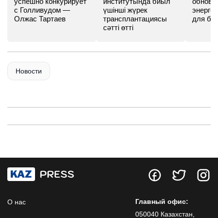
успешно конкурирует
институтында биыл
обновл
с Голливудом —
үшінші жүрек
энергет
Олжас Тартаев
трансплантациясы
для бу
сәтті өтті
Новости
Главный офис:
О нас
050040 Казахстан,