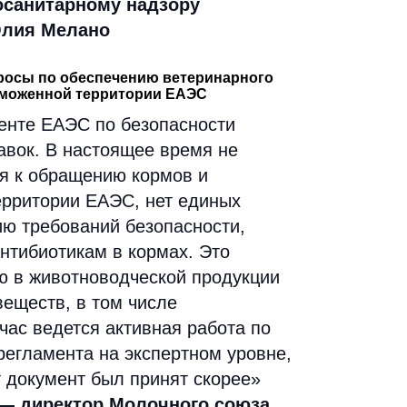
осанитарному надзору
Юлия Мелано
росы по обеспечению ветеринарного
аможенной территории ЕАЭС
енте ЕАЭС по безопасности
авок. В настоящее время не
я к обращению кормов и
ерритории ЕАЭС, нет единых
ию требований безопасности,
нтибиотикам в кормах. Это
ю в животноводческой продукции
еществ, в том числе
час ведется активная работа по
регламента на экспертном уровне,
т документ был принят скорее»
 — директор Молочного союза