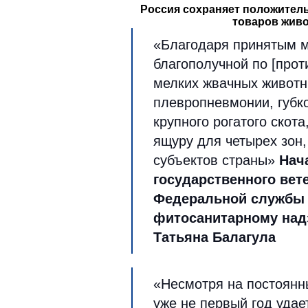
Россия сохраняет положител
товаров жив
«Благодаря принятым м
благополучной по [прот
мелких жвачных животн
плевропневмонии, губк
крупного рогатого скота
ящуру для четырех зон
субъектов страны»
Нач
государственного вет
Федеральной службы 
фитосанитарному над
Татьяна Балагула
«Несмотря на постоянны
уже не первый год уда