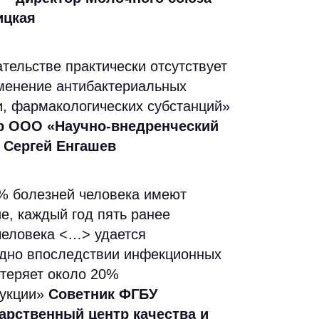
ицкая
тельстве практически отсутствует
именение антибактериальных
и, фармакологических субстанций»
р ООО «Научно-внедренческий
 Сергей Енгашев
% болезней человека имеют
е, каждый год пять ранее
человека <…> удается
одно впоследствии инфекционных
 теряет около 20%
дукции»
Советник ФГБУ
арственный центр качества и