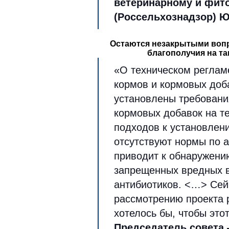
ветеринарному и фит
(Россельхознадзор) 
Остаются незакрытыми воп
благополучия на т
«О техническом реглам
кормов и кормовых доб
установлены требовани
кормовых добавок на т
подходов к установлен
отсутствуют нормы по а
приводит к обнаружени
запрещенных вредных в
антибиотиков. <…> Сей
рассмотрению проекта 
хотелось бы, чтобы это
Председатель совета