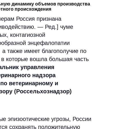
ьную динамику объемов производства
отного происхождения
ерам Россия признана
иводействию. — Ред.] чуме
ых, контагиозной
ообразной энцефалопатии
, а также имеет благополучие по
, в которые вошла большая часть
альник управления
еринарного надзора
по ветеринарному и
зору (Россельхознадзор)
е эпизоотические угрозы, России
ется сохранять положительную