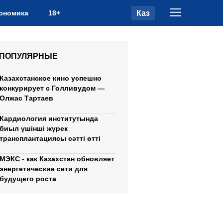
Каз
ономика
18+
ПОПУЛЯРНЫЕ
Казахстанское кино успешно
конкурирует с Голливудом —
Олжас Тартаев
Кардиология институтында
биыл үшінші жүрек
трансплантациясы сәтті өтті
МЭКС - как Казахстан обновляет
энергетические сети для
будущего роста