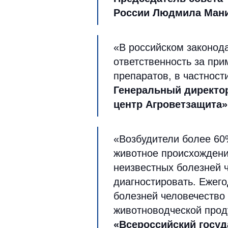
России Людмила Ман
«В российском законода
ответственность за пр
препаратов, в частност
Генеральный директо
центр Агроветзащита»
«Возбудители более 60
животное происхождени
неизвестных болезней 
диагностировать. Ежег
болезней человечество
животноводческой про
«Всероссийский госуд