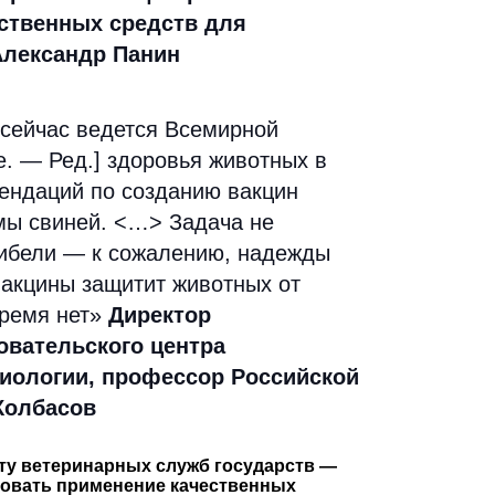
ственных средств для
Александр Панин
 сейчас ведется Всемирной
е. — Ред.] здоровья животных в
мендаций по созданию вакцин
мы свиней. <…> Задача не
гибели — к сожалению, надежды
вакцины защитит животных от
время нет»
Директор
овательского центра
иологии, профессор Российской
Колбасов
ту ветеринарных служб государств —
ровать применение качественных