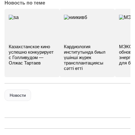
Новость по теме
Казахстанское кино
Кардиология
МЭКС -
успешно конкурирует
институтында биыл
обновл
с Голливудом —
үшінші жүрек
энергет
Олжас Тартаев
трансплантациясы
для бу
сәтті өтті
Новости