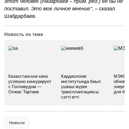
этот человек (Назарбаев – прим. ред.) ее бы не
поставил. Это мое личное мнение"
, – сказал
Шабдарбаев.
Новость по теме
Казахстанское кино
Кардиология
МЭКС -
успешно конкурирует
институтында биыл
обновл
с Голливудом —
үшінші жүрек
энергет
Олжас Тартаев
трансплантациясы
для бу
сәтті өтті
Новости