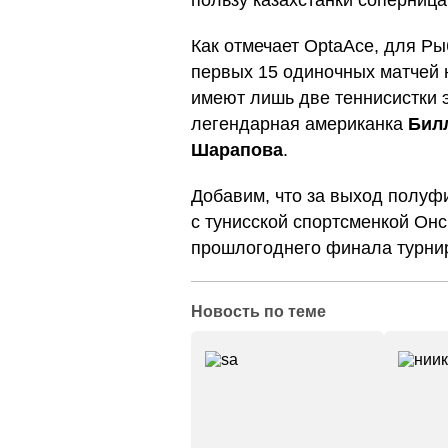
пользу казахстанки соперница
Как отмечает OptaAce, для Ры
первых 15 одиночных матчей 
имеют лишь две теннисистки э
легендарная американка
Бил
Шарапова
.
Добавим, что за выход полуф
с тунисской спортсменкой Онс
прошлогоднего финала турни
Новость по теме