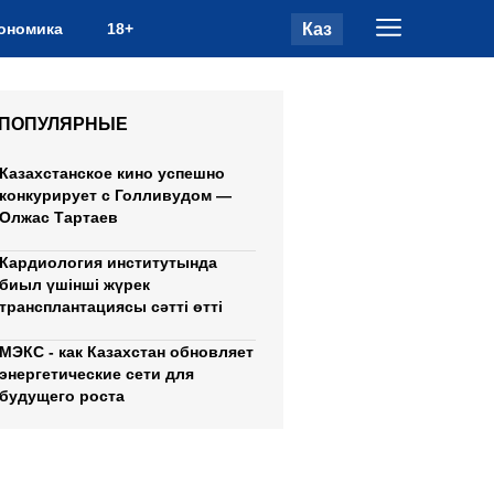
Каз
ономика
18+
ПОПУЛЯРНЫЕ
Казахстанское кино успешно
конкурирует с Голливудом —
Олжас Тартаев
Кардиология институтында
биыл үшінші жүрек
трансплантациясы сәтті өтті
МЭКС - как Казахстан обновляет
энергетические сети для
будущего роста