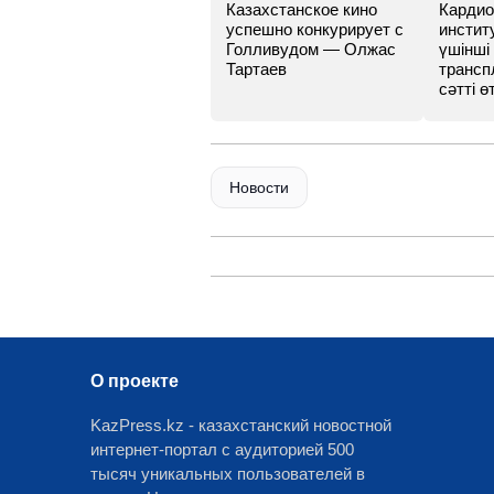
Казахстанское кино
Кардио
успешно конкурирует с
инстит
Голливудом — Олжас
үшінші
Тартаев
трансп
сәтті өт
Новости
О проекте
KazPress.kz - казахстанский новостной
интернет-портал с аудиторией 500
тысяч уникальных пользователей в