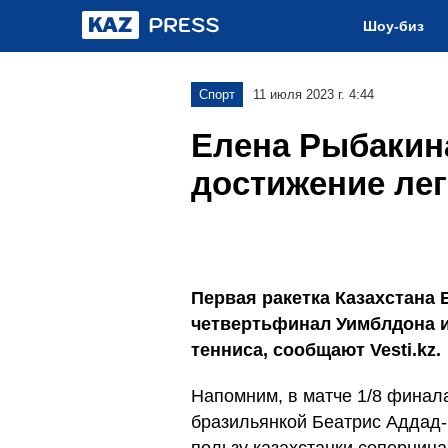
Шоу-биз
Спорт
11 июля 2023 г. 4:44
Елена Рыбакин
достижение ле
Первая ракетка Казахстана
четвертьфинал Уимблдона и
тенниса, сообщают Vesti.kz.
Напомним, в матче 1/8 финал
бразильянкой Беатрис Аддад-М