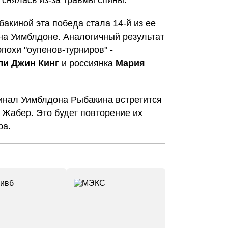
 снялась из-за травмы спины.
бакиной эта победа стала 14-й из ее
на Уимблдоне. Аналогичный результат
похи "оупенов-турниров" -
ли Джин Кинг
и россиянка
Мария
инал Уимблдона Рыбакина встретится
 Жабер. Это будет повторение их
ра.