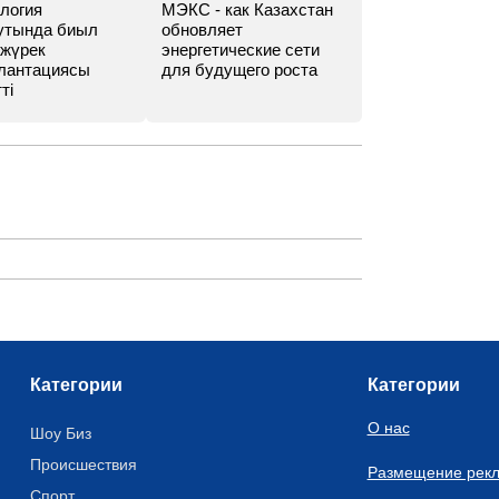
логия
МЭКС - как Казахстан
утында биыл
обновляет
 жүрек
энергетические сети
лантациясы
для будущего роста
ті
Категории
Категории
О нас
Шоу Биз
Происшествия
Размещение рек
Спорт