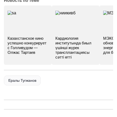
Новость по теме
Казахстанское кино
Кардиология
МЭКС -
успешно конкурирует
институтында биыл
обновл
с Голливудом —
үшінші жүрек
энергет
Олжас Тартаев
трансплантациясы
для бу
сәтті өтті
Ералы Тугжанов