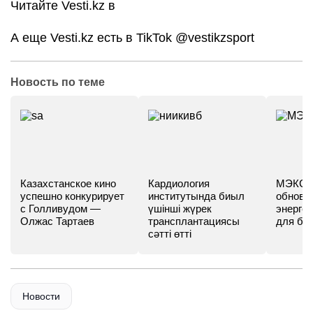
Читайте Vesti.kz в
А еще Vesti.kz есть в TikTok
@vestikzsport
Новость по теме
Казахстанское кино
Кардиология
МЭКС -
успешно конкурирует
институтында биыл
обновл
с Голливудом —
үшінші жүрек
энергет
Олжас Тартаев
трансплантациясы
для бу
сәтті өтті
Новости