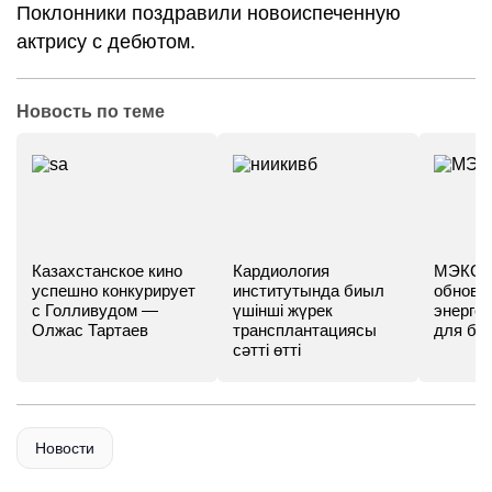
Поклонники поздравили новоиспеченную
актрису с дебютом.
Новость по теме
Казахстанское кино
Кардиология
МЭКС -
успешно конкурирует
институтында биыл
обновл
с Голливудом —
үшінші жүрек
энергет
Олжас Тартаев
трансплантациясы
для бу
сәтті өтті
Новости