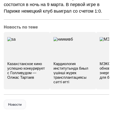
состоится в ночь на 9 марта. В первой игре в
Париже немецкий клуб выиграл со счетом 1:0.
Новость по теме
Казахстанское кино
Кардиология
МЭКС -
успешно конкурирует
институтында биыл
обновл
с Голливудом —
үшінші жүрек
энергет
Олжас Тартаев
трансплантациясы
для бу
сәтті өтті
Новости