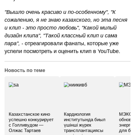
"Вышло очень красиво и по-особенному", "К
сожалению, я не знаю казахского, но эта песня
и клип - это просто любовь", "Какой милый
дизайн клипа", "Такой классный клип и сама
пара", -
отреагировали фанаты, которые уже
успели посмотреть и оценить клип в YouTube.
Новость по теме
Казахстанское кино
Кардиология
МЭКС -
успешно конкурирует
институтында биыл
обновл
с Голливудом —
үшінші жүрек
энергет
Олжас Тартаев
трансплантациясы
для бу