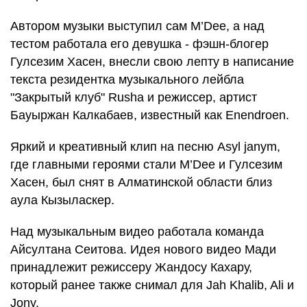
Автором музыки выступил сам M’Dee, а над
тестом работала его девушка - фэшн-блогер
Гулсезим Хасен, внесли свою лепту в написание
текста резидентка музыкального лейбла
"Закрытый клуб" Rusha и режиссер, артист
Бауыржан Калкабаев, известный как Enendroen.
Яркий и креативный клип на песню Asyl janym,
где главными героями стали M’Dee и Гулсезим
Хасен, был снят в Алматинской области близ
аула Кызыласкер.
Над музыкальным видео работала команда
Айсултана Сеитова. Идея нового видео Мади
принадлежит режиссеру Жандосу Кахару,
который ранее также снимал для Jah Khalib, Ali и
Jony.