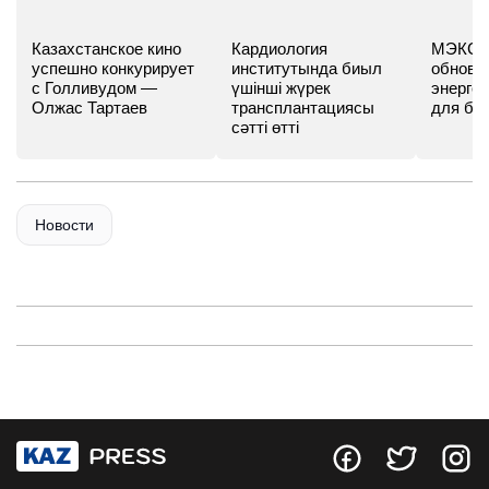
Казахстанское кино
Кардиология
МЭКС -
успешно конкурирует
институтында биыл
обновл
с Голливудом —
үшінші жүрек
энергет
Олжас Тартаев
трансплантациясы
для бу
сәтті өтті
Новости