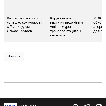
Казахстанское кино
Кардиология
МЭКС -
успешно конкурирует
институтында биыл
обновл
с Голливудом —
үшінші жүрек
энергет
Олжас Тартаев
трансплантациясы
для бу
сәтті өтті
Новости