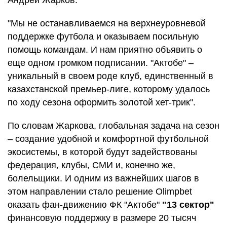
Андрей Жарков:
"Мы не останавливаемся на верхнеуровневой
поддержке футбола и оказываем посильную
помощь командам. И нам приятно объявить о
еще одном громком подписании. "Актобе" –
уникальный в своем роде клуб, единственный в
казахстанской премьер-лиге, которому удалось
по ходу сезона оформить золотой хет-трик".
По словам Жаркова, глобальная задача на сезон
– создание удобной и комфортной футбольной
экосистемы, в которой будут задействованы
федерация, клубы, СМИ и, конечно же,
болельщики. И одним из важнейших шагов в
этом направлении стало решение Olimpbet
оказать фан-движению ФК "Актобе"
"13 сектор"
финансовую поддержку в размере 20 тысяч