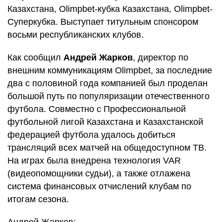
Казахстана, Olimpbet-кубка Казахстана, Olimpbet-
Суперкубка. Выступает титульным спонсором
восьми республиканских клубов.
Как сообщил
Андрей Жарков
, директор по
внешним коммуникациям Olimpbet, за последние
два с половиной года компанией был проделан
большой путь по популяризации отечественного
футбола. Совместно с Профессиональной
футбольной лигой Казахстана и Казахстанской
федерацией футбола удалось добиться
трансляций всех матчей на общедоступном ТВ.
На играх была внедрена технология VAR
(видеопомощники судьи), а также отлажена
система финансовых отчислений клубам по
итогам сезона.