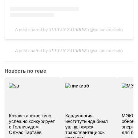
A post shared by 𝑺𝑼𝑳𝑻𝑨𝑵 𝒁𝑨𝑼𝑹𝑩𝑬𝑲 (@sultanzaurbek)
A post shared by 𝑺𝑼𝑳𝑻𝑨𝑵 𝒁𝑨𝑼𝑹𝑩𝑬𝑲 (@sultanzaurbek)
Новость по теме
Казахстанское кино
Кардиология
МЭКС -
успешно конкурирует
институтында биыл
обновл
с Голливудом —
үшінші жүрек
энергет
Олжас Тартаев
трансплантациясы
для бу
сәтті өтті