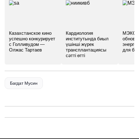
Казахстанское кино
Кардиология
МЭКС -
успешно конкурирует
институтында биыл
обновл
с Голливудом —
үшінші жүрек
энергет
Олжас Тартаев
трансплантациясы
для бу
сәтті өтті
Багдат Мусин