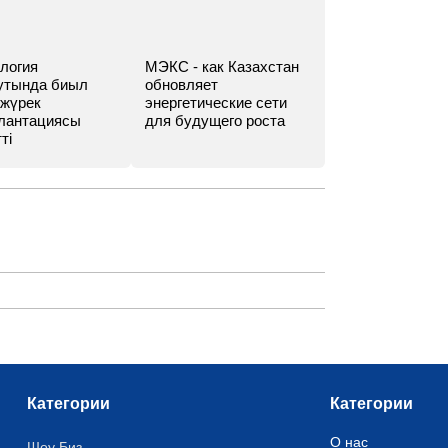
логия
МЭКС - как Казахстан
утында биыл
обновляет
 жүрек
энергетические сети
лантациясы
для будущего роста
ті
Категории
Категории
О нас
Шоу Биз