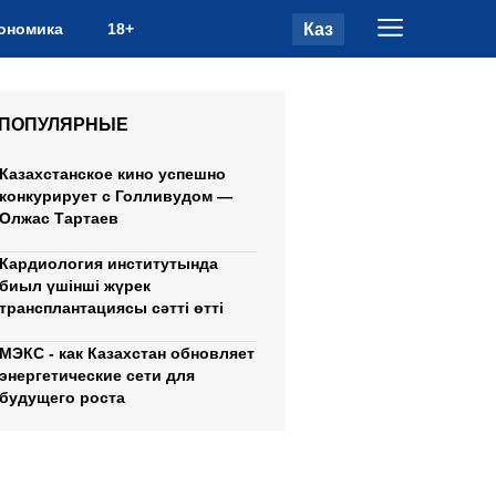
Каз
ономика
18+
ПОПУЛЯРНЫЕ
Казахстанское кино успешно
конкурирует с Голливудом —
Олжас Тартаев
Кардиология институтында
биыл үшінші жүрек
трансплантациясы сәтті өтті
МЭКС - как Казахстан обновляет
энергетические сети для
будущего роста