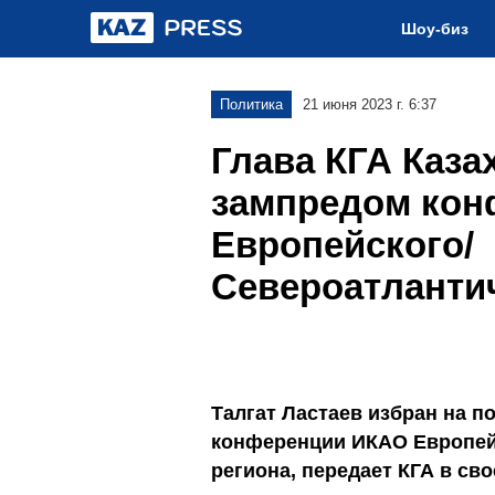
Шоу-биз
Политика
21 июня 2023 г. 6:37
Глава КГА Каза
зампредом ко
Европейского/
Североатлантич
Талгат Ластаев избран на п
конференции ИКАО Европей
региона, передает КГА в св