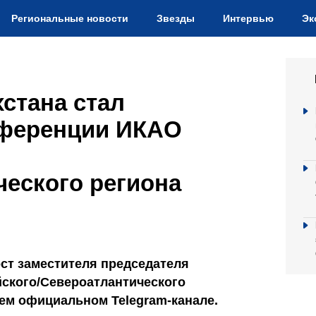
Региональные новости
Звезды
Интервью
Эк
хстана стал
нференции ИКАО
еского региона
ост заместителя председателя
ского/Североатлантического
оем официальном Telegram-канале.