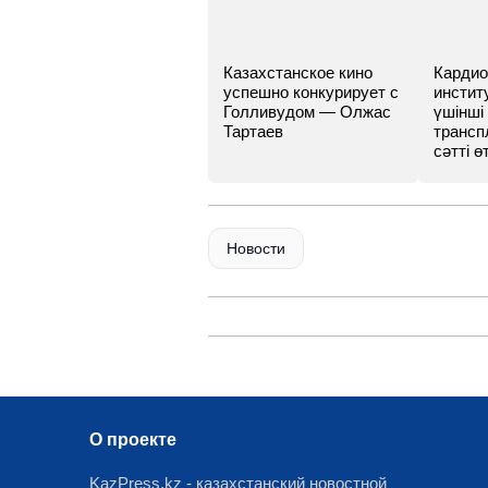
Казахстанское кино
Кардио
успешно конкурирует с
инстит
Голливудом — Олжас
үшінші
Тартаев
трансп
сәтті өт
Новости
О проекте
KazPress.kz - казахстанский новостной